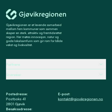
Gjøvikregionen Utvikling
Gjøvikregionen er et levende samarbeid
mellom fem kommuner som sammen
skaper en sterk, attraktiv og fremtidsrettet
region. Her møtes innovasjon, natur og
gode lokalsamfunn som gir rom for både
vekst og livskvalitet.
Partnere
Snarveier
Postadresse
:
E-post
:
Postboks 41
kontakt@gjovikregionen.no
2801
Gjøvik
Besøksadresse
: