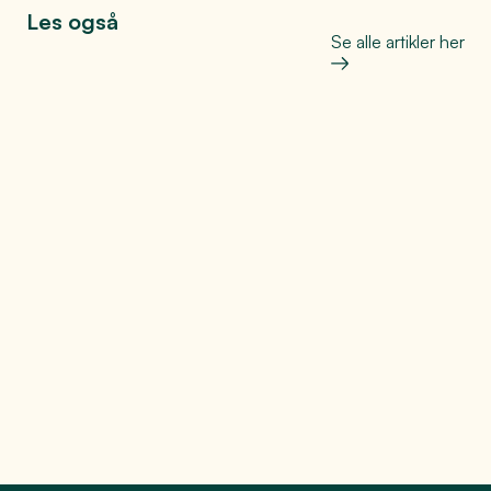
Les også
Se alle artikler her
Industri og næringsliv
Skal du til Arendal?
Se mer