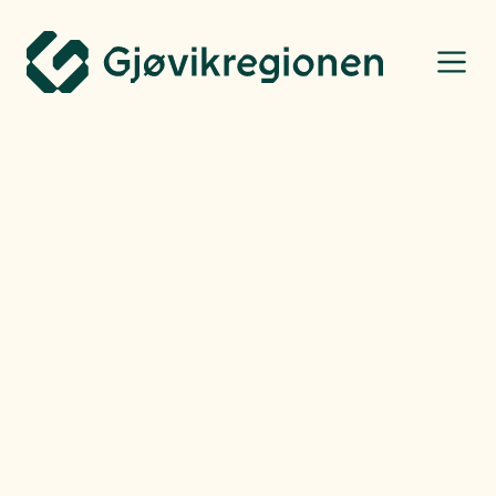
Gjøvikregionen Utvikling
Henning Raae
-
Fredag
14.03.25
– Det er behov for mye
kunnskap
Sammen med naboregionene i Innlandet satte Gjøvikregionen fokus på
hvordan vi kan finne løsningene og styrke den lokale beredskapsevnen
under sitt arrangement under Arendalsuka.