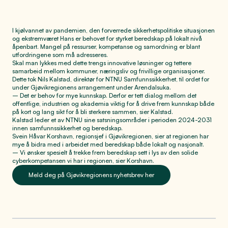
I kjølvannet av pandemien, den forverrede sikkerhetspolitiske situasjonen
og ekstremværet Hans er behovet for styrket beredskap på lokalt nivå
åpenbart. Mangel på ressurser, kompetanse og samordning er blant
utfordringene som må adresseres.
Skal man lykkes med dette trengs innovative løsninger og tettere
samarbeid mellom kommuner, næringsliv og frivillige organisasjoner.
Dette tok Nils Kalstad, direktør for NTNU Samfunnssikkerhet, til ordet for
under Gjøvikregionens arrangement under Arendalsuka.
– Det er behov for mye kunnskap. Derfor er tett dialog mellom det
offentlige, industrien og akademia viktig for å drive frem kunnskap både
på kort og lang sikt for å bli sterkere sammen, sier Kalstad.
Kalstad leder et av NTNU sine satsningsområder i perioden 2024-2031
innen samfunnssikkerhet og beredskap.
Svein Håvar Korshavn, regionsjef i Gjøvikregionen, sier at regionen har
mye å bidra med i arbeidet med beredskap både lokalt og nasjonalt.
– Vi ønsker spesielt å trekke frem beredskap sett i lys av den solide
cyberkompetansen vi har i regionen, sier Korshavn.
Meld deg på Gjøvikregionens nyhetsbrev her