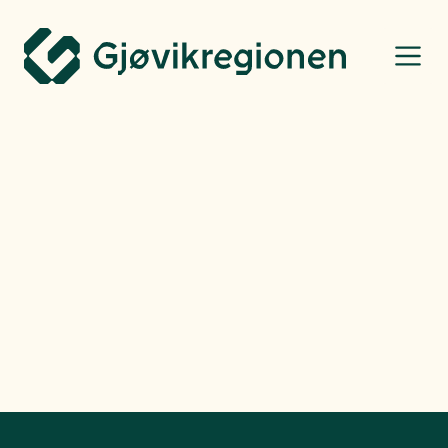
Gjøvikregionen Utvikling
Gjøvikregionen
Gjøvikregionen er en utvidet del av industrihistorien som oppsto på
Raufoss. I kommunene på vestsiden av Mjøsa er det en lang og
tradisjonsrik industrihistorie. Her er noen av de største selskapene i
regionen: