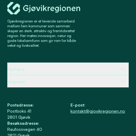
Gjøvikregionen Utvikling
Gjøvikregionen er et levende samarbeid
mellom fem kommuner som sammen
skaper en sterk, attraktiv og fremtidsrettet
region. Her møtes innovasjon, natur og
gode lokalsamfunn som gir rom for både
vekst og livskvalitet.
Partnere
Snarveier
Postadresse
:
E-post
:
Postboks 41
kontakt@gjovikregionen.no
2801
Gjøvik
Besøksadresse
:
Raufossvegen 40
2821
Gjøvik