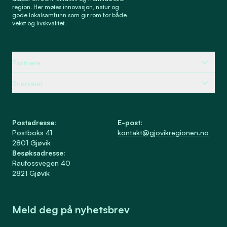
region. Her møtes innovasjon, natur og
gode lokalsamfunn som gir rom for både
vekst og livskvalitet.
Partnere
Snarveier
Postadresse
:
E-post
:
Postboks 41
kontakt@gjovikregionen.no
2801
Gjøvik
Besøksadresse
:
Raufossvegen 40
2821
Gjøvik
Meld deg på nyhetsbrev