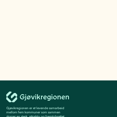
Gjøvikregionen Utvikling
Gjøvikregionen er et levende samarbeid
mellom fem kommuner som sammen
skaper en sterk, attraktiv og fremtidsrettet