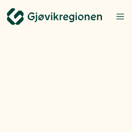
Gjøvikregionen Utvikling
Alle artikler
Følg med på det som skjer i
Gjøvikregionen — hver dag!
Opplev Gjøvikregionen hver dag gjennom hele året, her finner du 365
gode grunner til å bo, jobbe og leve i regionen vår.
Se artiklene i 365-arkivet