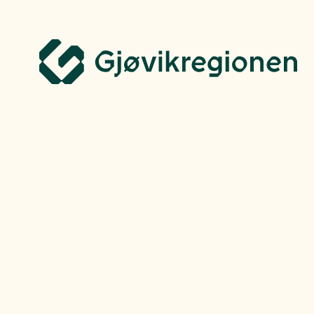
Gjøvikregionen Utvikling
Flytt hit
Finn jo
Bo, leve og oppleve
Lokale marke