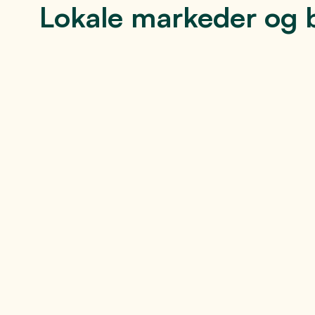
Lokale markeder og 
Fantastiske Gjøvik-Marken
Gjøvik-Marken er et årlig familiearrangement som tra
Gjøvik Gård i september hvert år.
Se mer
Matmarkedet Mætt ta mat
Et fantastisk matmarked i Gjøvik sentrum og på CC Gj
på Gjøvik.
Se mer