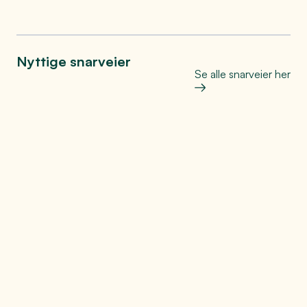
Nyttige snarveier
Se alle snarveier her
Søke jobb
Tomter
Drømmer du om å jobbe i vår
region, sjekk ut mulighetene for
Drømmer du om å bygge ditt
for jobber
eget hus hvor du selv kan
bestemme alt?
Etablering
Drømmer du om å starte ditt eget
selskap og ser etter
startmuligheter?