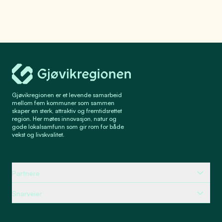
Gjøvikregionen Utvikling
Gjøvikregionen er et levende samarbeid
mellom fem kommuner som sammen
skaper en sterk, attraktiv og fremtidsrettet
region. Her møtes innovasjon, natur og
gode lokalsamfunn som gir rom for både
vekst og livskvalitet.
Partnere
Snarveier