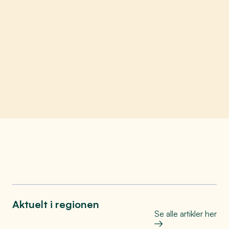
Her bor vi midt i smørøyet
Se mer
Aktuelt i regionen
Se alle artikler her