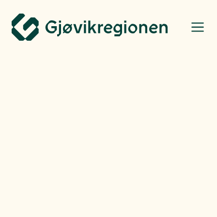
Gjøvikregionen Utvikling
Bo, leve og oppleve
Klar for mer idyll?
Velger du Gjøvikregionen velger du balansen mellom en pulserende,
urban atmosfære, idylliske tettsteder og storslått natur. Du får nærhet til det
meste.