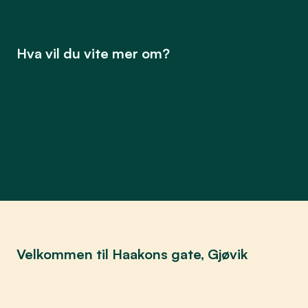
Hva vil du vite mer om?
Bo i regionen
Leve i regionen
Oppleve regionen
Velkommen til Haakons gate, Gjøvik
Der verden møtes i Haakons gate
Se mer