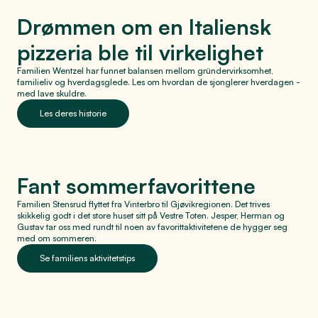
Drømmen om en Italiensk
pizzeria ble til virkelighet
Familien Wentzel har funnet balansen mellom gründervirksomhet,
familieliv og hverdagsglede. Les om hvordan de sjonglerer hverdagen -
med lave skuldre.
Les deres historie
Fant sommerfavorittene
Familien Stensrud flyttet fra Vinterbro til Gjøvikregionen. Det trives
skikkelig godt i det store huset sitt på Vestre Toten. Jesper, Herman og
Gustav tar oss med rundt til noen av favorittaktivitetene de hygger seg
med om sommeren.
Se familiens aktivitetstips