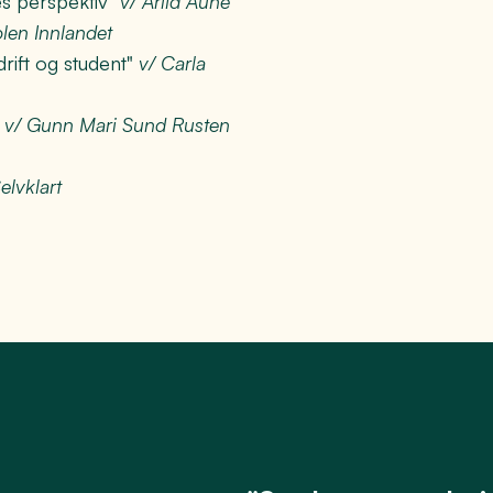
es perspektiv"
v/ Arild Aune
len Innlandet
drift og student"
v/ Carla
"
v/ Gunn Mari Sund Rusten
lvklart