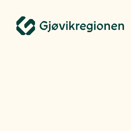
Gjøvikregionen Utvikling
Flytt hit
Finn jo
Industri og næringsliv
Frokostmøte: S
du med