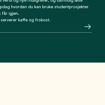
verdi og nye muligheter, og samtidig løse
Oppdag hvordan du kan bruke studentprosjekter
 får igjen.
 serverer kaffe og frokost.