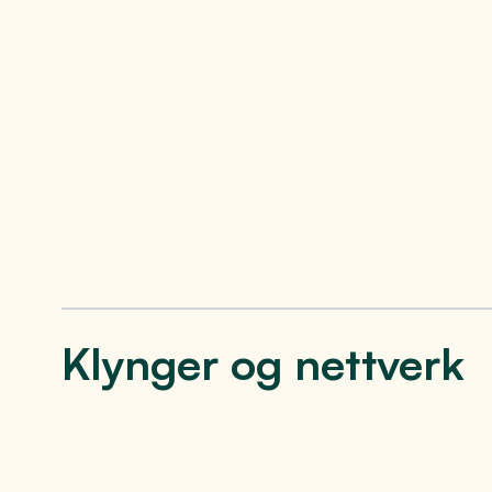
industrihistorie. Her er noen av de
største selskapene i regionen:
Se mer
Se 
Klynger og nettverk
Bright House
Digit
Bright House er Gjøvikregionens
Digital Inn
innovasjonshus, et samlingssted for
bestående