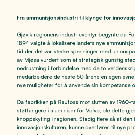
Fra ammunisjonsindustri til klynge for innovasj
Gjøvik-regionens industrieventyr begynte da F
1894 valgte å lokalisere landets nye ammunisjo
tid der det var sterke spenninger med unionspa
av Mjøsa vurdert som et strategisk gunstig ste
nedrustning i forbindelse med de to verdenskrig
medarbeidere de neste 50 årene en egen evne t
nye muligheter for å anvende sin kompetanse 
Da fabrikken på Raufoss mot slutten av 1960-t
støtfangere i aluminium for Volvo, ble dette g
knoppskyting i regionen. Stadig flere så at den 
innovasjonskulturen, kunne overføres til nye 