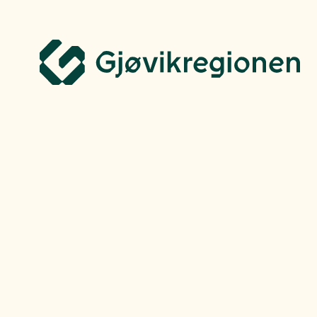
Gjøvikregionen Utvikling
Flytt hit
Finn jo
Industri og næringsliv
Stolt historie
fremtid