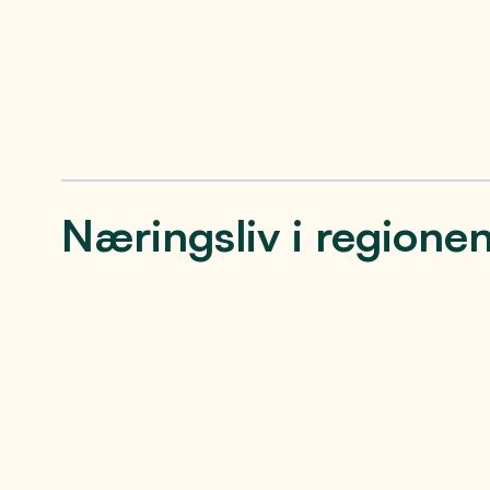
Næringsliv i regione
Teknologi- og
Rauf
vareproduserende
Indus
industri
Raufoss In
mest vekst
Gjøvikregionen er en utvidet del av
orienterte 
industrihistorien som oppsto på
Raufoss. I kommunene på vestsiden av
Mjøsa er det en lang og tradisjonsrik