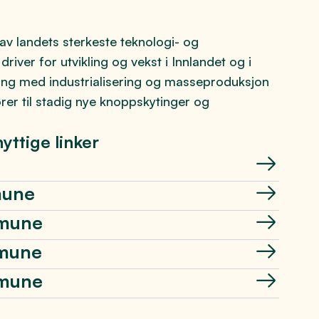
av landets sterkeste teknologi- og
driver for utvikling og vekst i Innlandet og i
ing med industrialisering og masseproduksjon
ører til stadig nye knoppskytinger og
yttige linker
mune
mmune
mune
mmune