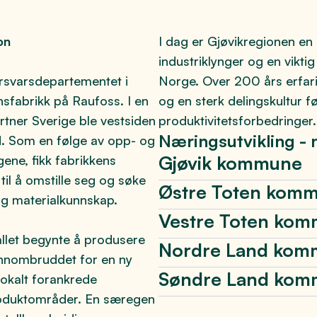
on
I dag er Gjøvikregionen en 
industriklynger og en viktig 
orsvarsdepartementet i
Norge. Over 200 års erfar
nsfabrikk på Raufoss. I en
og en sterk delingskultur f
rtner Sverige ble vestsiden
produktivitetsforbedringer.
Næringsutvikling - n
d. Som en følge av opp- og
Gjøvik kommune
ene, fikk fabrikkens
il å omstille seg og søke
Østre Toten kom
og materialkunnskap.
Vestre Toten ko
allet begynte å produsere
Nordre Land kom
jennombruddet for en ny
Søndre Land ko
lokalt forankrede
produktområder. En særegen