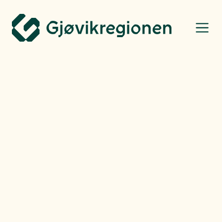
Gjøvikregionen Utvikling
Bo, leve og oppleve
Henning Raae
-
Fredag
14.03.25
Årlige hederspriser til folk
og virksomheter som
utgjør en forskjell for
lokalsamfunnet
GjøvikGalla er et viktig arrangement i regionen for å løfte frem de som