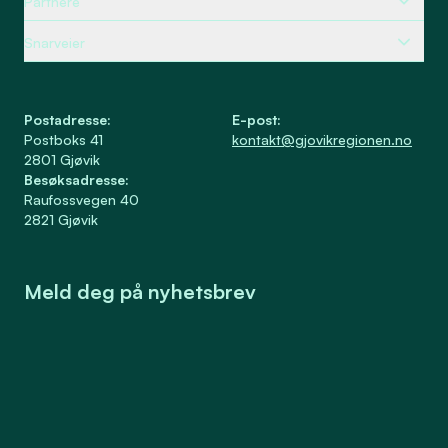
Partnere
Snarveier
Postadresse
:
E-post
:
Postboks 41
kontakt@gjovikregionen.no
2801
Gjøvik
Besøksadresse
:
Raufossvegen 40
2821
Gjøvik
Meld deg på nyhetsbrev
Meld på
Samtykke