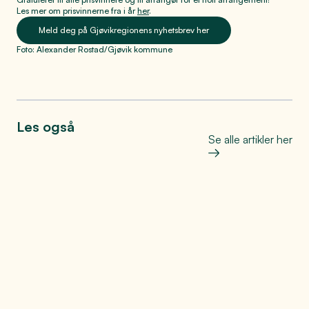
Les mer om prisvinnerne fra i år
her
.
Meld deg på Gjøvikregionens nyhetsbrev her
Foto: Alexander Rostad/Gjøvik kommune
Les også
Se alle artikler her
Bo, leve og oppleve
Helt på jordet: Den store
matfesten på Toten
Se mer