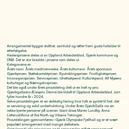
gjør en ekstra innsats for kulturen, idretten, lokalsamfunnet og
enkeltpersoner.
Arrangementet bygger stolthet, samhold og løfter frem gode forbilder til
etterfølgelse.
Hedersprisene deles ut av Oppland Arbeiderblad, Gjøvik kommune og
DNB. Det er stor bredde i prisene som deles ut.
Kategoriene er:
Årets navn, Årets medmenneske, Årets kulturnavn, Årets sporsnavn,
Gjøvikprisen, Støttekontaktprisen, Byutviklingsprisen, Frivillighetsprisen,
Innovasjonsprisen, Serviceprisen, Idrettsstipend, Kulturstipend, Alf Mjøens
kulturlegat og Næringslivsprisen.
Det ble også under årets prisutdeling delt ut en helt ny pris;
Gjøvikgallaens Ærespris. Denne ble tildelt til Oppland Arbeiderblad, som
fyller hundre år i 2024.
Selve prisutdelingen er en skikkelig feiring hvor folk er pyntet til fest, det
er servering og solid underholdning. Under årets GjøvikGalla var en
rekke kjente personer på scenen, blant disse Maren Lundby, Anna
Lotterud/Anna of the North og Urbane Totninger.
Prisutdelingen gjennomføres i Gjøvik Olympiske Fjellhall og er et svært
populært arrangement med mange deltakere.
Gratulerer til alle prisvinnere og til arrangør for et flott arrangement!