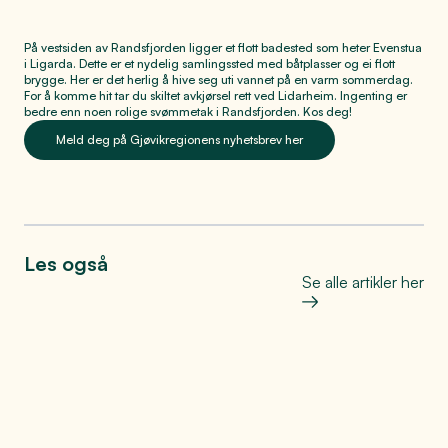
På vestsiden av Randsfjorden ligger et flott badested som heter Evenstua
i Ligarda. Dette er et nydelig samlingssted med båtplasser og ei flott
brygge. Her er det herlig å hive seg uti vannet på en varm sommerdag.
For å komme hit tar du skiltet avkjørsel rett ved Lidarheim. Ingenting er
bedre enn noen rolige svømmetak i Randsfjorden. Kos deg!
Meld deg på Gjøvikregionens nyhetsbrev her
Les også
Se alle artikler her
Bo, leve og oppleve
Helt på jordet: Den store
matfesten på Toten