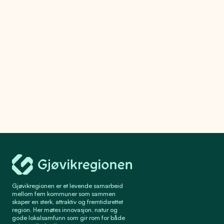
Se mer
Gjøvikregionen Utvikling
Gjøvikregionen er et levende samarbeid
mellom fem kommuner som sammen
skaper en sterk, attraktiv og fremtidsrettet
region. Her møtes innovasjon, natur og
gode lokalsamfunn som gir rom for både