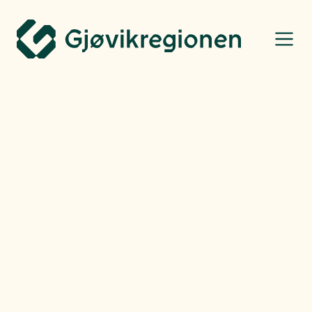
Gjøvikregionen Utvikling
Bo, leve og oppleve
Mandag
08.06.26
Badeplasstips: Evenstua i
Ligarda
Lyst til å bade i Randsfjorden? Da bør du dra hit.