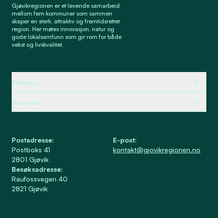
Gjøvikregionen er et levende samarbeid
mellom fem kommuner som sammen
skaper en sterk, attraktiv og fremtidsrettet
region. Her møtes innovasjon, natur og
gode lokalsamfunn som gir rom for både
vekst og livskvalitet.
Partnere
Snarveier
Postadresse
:
E-post
:
Postboks 41
kontakt@gjovikregionen.no
2801
Gjøvik
Besøksadresse
:
Raufossvegen 40
2821
Gjøvik