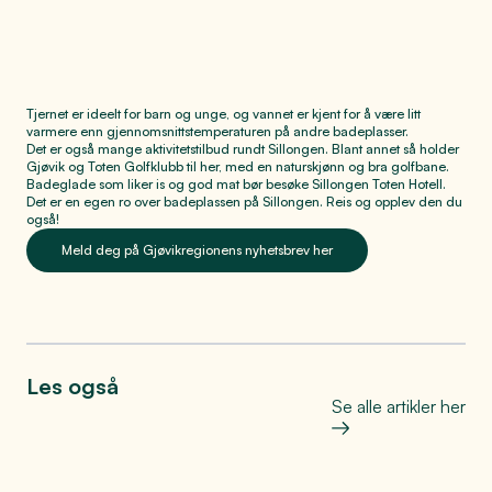
Tjernet er ideelt for barn og unge, og vannet er kjent for å være litt
varmere enn gjennomsnittstemperaturen på andre badeplasser.
Det er også mange aktivitetstilbud rundt Sillongen. Blant annet så holder
Gjøvik og Toten Golfklubb til her, med en naturskjønn og bra golfbane.
Badeglade som liker is og god mat bør besøke Sillongen Toten Hotell.
Det er en egen ro over badeplassen på Sillongen. Reis og opplev den du
også!
Meld deg på Gjøvikregionens nyhetsbrev her
Les også
Se alle artikler her
Bo, leve og oppleve