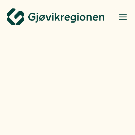
Gjøvikregionen Utvikling
Bo, leve og oppleve
Morten Hammerseng
-
Fredag
14.03.25
Badeplasstips: Magiske
Sillongen i Vestre Toten
kommune
«På toppen» midt i Toten, ligger et magisk tjern med navnet Sillongen.
Her er det nydelig å bade.