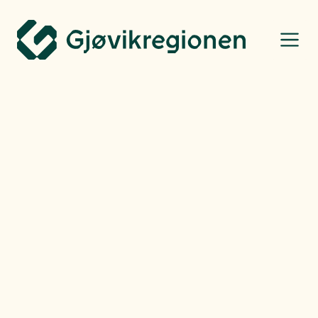
Gjøvikregionen Utvikling
Bo, leve og oppleve
Henning Raae
-
Tirsdag
10.03.26
Bybadstua: Et godt
samarbeid som resulterte
i et unikt tilbud
Bybadstua i Fredvika på Gjøvik er et flott sted for helse, velvære og en
unik opplevelse tett på Mjøsa.