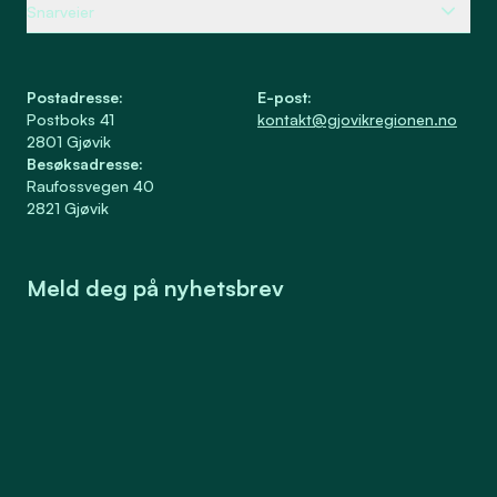
Snarveier
Postadresse
:
E-post
:
Postboks 41
kontakt@gjovikregionen.no
2801
Gjøvik
Besøksadresse
:
Raufossvegen 40
2821
Gjøvik
Meld deg på nyhetsbrev
Meld på
Samtykke