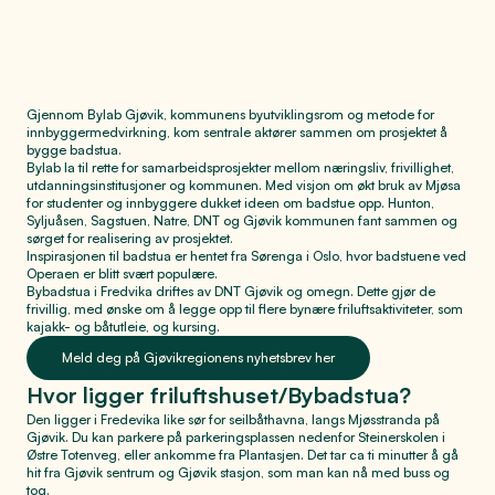
Gjennom Bylab Gjøvik, kommunens byutviklingsrom og metode for
innbyggermedvirkning, kom sentrale aktører sammen om prosjektet å
bygge badstua.
Bylab la til rette for samarbeidsprosjekter mellom næringsliv, frivillighet,
utdanningsinstitusjoner og kommunen. Med visjon om økt bruk av Mjøsa
for studenter og innbyggere dukket ideen om badstue opp. Hunton,
Syljuåsen, Sagstuen, Natre, DNT og Gjøvik kommunen fant sammen og
sørget for realisering av prosjektet.
Inspirasjonen til badstua er hentet fra Sørenga i Oslo, hvor badstuene ved
Operaen er blitt svært populære.
Bybadstua i Fredvika driftes av DNT Gjøvik og omegn. Dette gjør de
frivillig, med ønske om å legge opp til flere bynære friluftsaktiviteter, som
kajakk- og båtutleie, og kursing.
Meld deg på Gjøvikregionens nyhetsbrev her
Hvor ligger friluftshuset/Bybadstua?
Den ligger i Fredevika like sør for seilbåthavna, langs Mjøsstranda på
Gjøvik. Du kan parkere på parkeringsplassen nedenfor Steinerskolen i
Østre Totenveg, eller ankomme fra Plantasjen. Det tar ca ti minutter å gå
hit fra Gjøvik sentrum og Gjøvik stasjon, som man kan nå med buss og
tog.