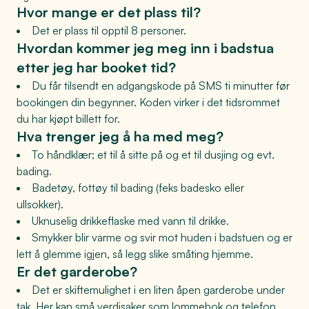
Hvor mange er det plass til?
Det er plass til opptil 8 personer.
Hvordan kommer jeg meg inn i badstua
etter jeg har booket tid?
Du får tilsendt en adgangskode på SMS ti minutter før
bookingen din begynner. Koden virker i det tidsrommet
du har kjøpt billett for.
Hva trenger jeg å ha med meg?
To håndklær; et til å sitte på og et til dusjing og evt.
bading.
Badetøy, fottøy til bading (feks badesko eller
ullsokker).
Uknuselig drikkeflaske med vann til drikke.
Smykker blir varme og svir mot huden i badstuen og er
lett å glemme igjen, så legg slike småting hjemme.
Er det garderobe?
Det er skiftemulighet i en liten åpen garderobe under
tak. Her kan små verdisaker som lommebok og telefon