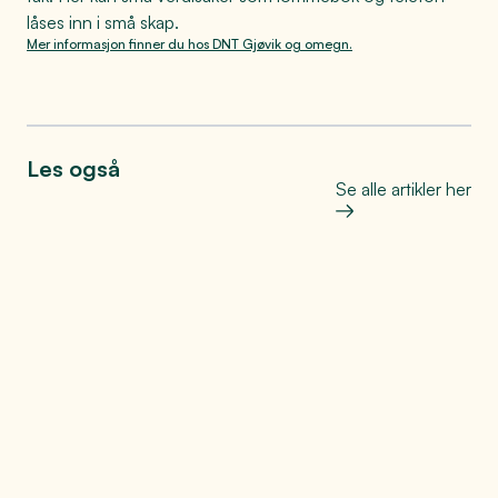
låses inn i små skap.
Mer informasjon finner du hos DNT Gjøvik og omegn.
Les også
Se alle artikler her
Bo, leve og oppleve
Helt på jordet: Den store
matfesten på Toten
Se mer