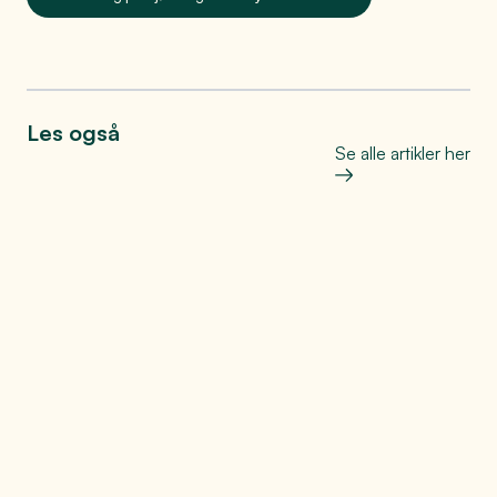
Les også
Se alle artikler her
Bo, leve og oppleve
Helt på jordet: Den store
matfesten på Toten
Se mer