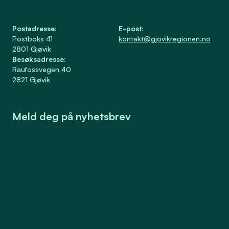
Postadresse
:
E-post
:
Postboks 41
kontakt@gjovikregionen.no
2801
Gjøvik
Besøksadresse
:
Raufossvegen 40
2821
Gjøvik
Meld deg på nyhetsbrev
Meld på
Samtykke