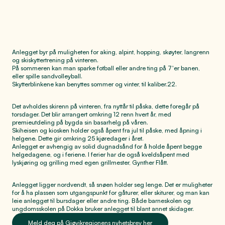
Anlegget byr på muligheten for aking, alpint, hopping, skøyter, langrenn
og skiskyttertrening på vinteren.
På sommeren kan man sparke fotball eller andre ting på 7'er banen,
eller spille sandvolleyball.
Skytterblinkene kan benyttes sommer og vinter, til kaliber.22.
Det avholdes skirenn på vinteren, fra nyttår til påska, dette foregår på
torsdager. Det blir arrangert omkring 12 renn hvert år, med
premieutdeling på bygda sin basarhelg på våren.
Skiheisen og kiosken holder også åpent fra jul til påske, med åpning i
helgene. Dette gir omkring 25 kjøredager i året.
Anlegget er avhengig av solid dugnadsånd for å holde åpent begge
helgedagene, og i feriene. I ferier har de også kveldsåpent med
lyskjøring og grilling med egen grillmester, Gynther Flått.
Anlegget ligger nordvendt, så snøen holder seg lenge. Det er muligheter
for å ha plassen som utgangspunkt for gåturer, eller skiturer, og man kan
leie anlegget til bursdager eller andre ting. Både barneskolen og
ungdomsskolen på Dokka bruker anlegget til blant annet skidager.
Meld deg på Gjøvikregionens nyhetsbrev her