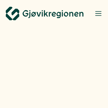
Gjøvikregionen Utvikling
Bo, leve og oppleve
Henning Raae
-
Fredag
14.03.25
Et nærmiljøanlegg med
mange muligheter både i
ferien og hverdagen
NLI Dæhli sitt anlegg på Leikarvoll nord for Dokka er et supert anlegg som
skaper masse aktivitet.