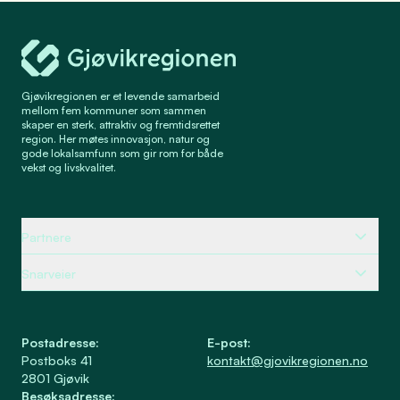
Gjøvikregionen Utvikling
Gjøvikregionen er et levende samarbeid
mellom fem kommuner som sammen
skaper en sterk, attraktiv og fremtidsrettet
region. Her møtes innovasjon, natur og
gode lokalsamfunn som gir rom for både
vekst og livskvalitet.
Partnere
Snarveier
Postadresse
:
E-post
:
Postboks 41
kontakt@gjovikregionen.no
2801
Gjøvik
Besøksadresse
: