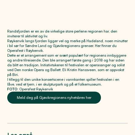
Randsfjorden er en av de virkelige store perlene regionen har, den
inviterer til aktivitet og liv.
Røykenvik langs fjorden ligger vel og merke på Hadeland, noen minutter
i bil sør for Søndre Land og Gjøvikregionens grenser. Her finner du
Operafest i Røykenvik.
Dette er et arrangement som er svært populært for regionens innbyggere
og andre tilreisende. Den ble arrangert første gang i 2018 og har siden
da blitt en tradisjon. Initiativtakeren til festivalen er operasanger og solist
ved Den norske Opera og Ballett, Eli Kristin Hanssveen, som er oppvokst
på Biri.
I tillegg til den unike konsertscene i vannkanten spiller festivalen i en
låve, ved et tjern, i en skulpturpark og på et folkemuseum.
FOTO:
Operafest Røykenvik
Meld deg på Gjøvikregionens nyhetsbrev her
Les også