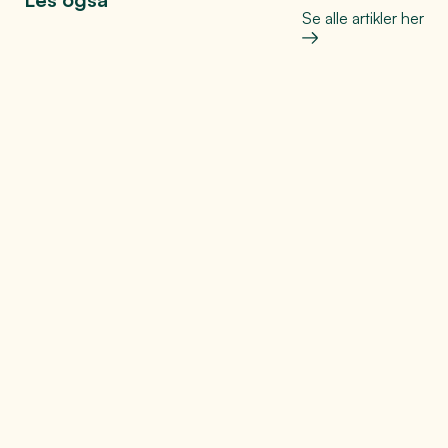
Se alle artikler her
Bo, leve og oppleve
Helt på jordet: Den store
matfesten på Toten
Se mer