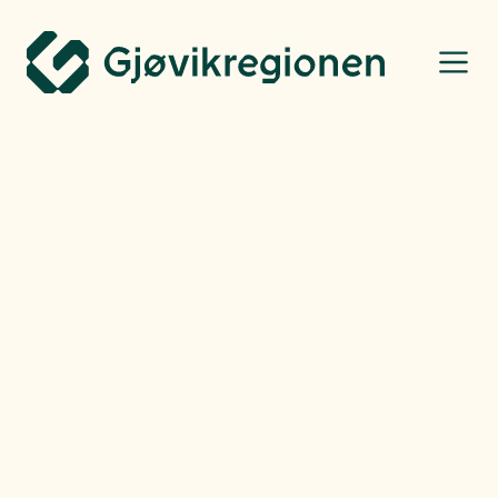
Gjøvikregionen Utvikling
Bo, leve og oppleve
Henning Raae
-
Fredag
14.03.25
Fantastiske
arrangementer langs
vakre Randsfjorden
Vakre Randsfjorden er en attraksjon i seg selv. Den inviterer også til flotte
arrangementer langs sine bredder, blant disse er Operafest Røykenvik.