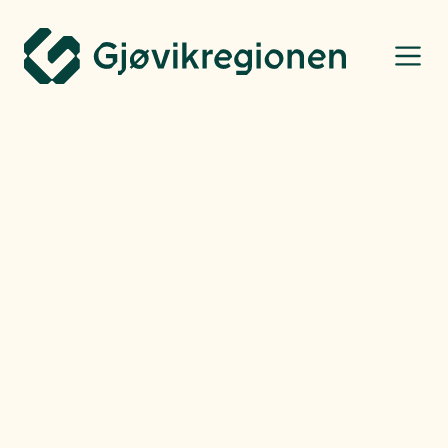
Gjøvikregionen Utvikling
Bo, leve og oppleve
Torsdag
07.05.26
Fantastiske muligheter for
stisykling i Totenvika
I Totenvika i Østre Toten kommune finner du et bredt utvalg stier,
skogsbilveier, bekkefar og grusveier. Perfekt for deg som liker stisykling.