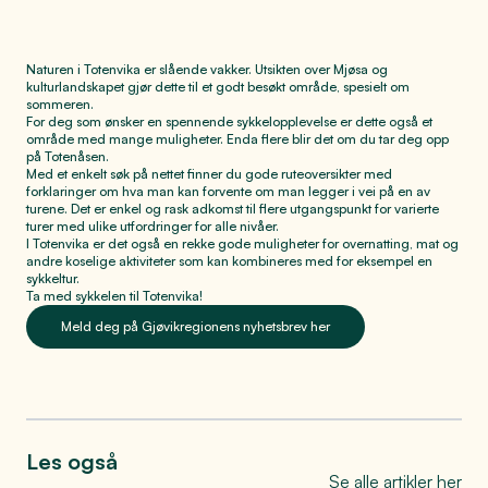
Naturen i Totenvika er slående vakker. Utsikten over Mjøsa og
kulturlandskapet gjør dette til et godt besøkt område, spesielt om
sommeren.
For deg som ønsker en spennende sykkelopplevelse er dette også et
område med mange muligheter. Enda flere blir det om du tar deg opp
på Totenåsen.
Med et enkelt søk på nettet finner du gode ruteoversikter med
forklaringer om hva man kan forvente om man legger i vei på en av
turene. Det er enkel og rask adkomst til flere utgangspunkt for varierte
turer med ulike utfordringer for alle nivåer.
I Totenvika er det også en rekke gode muligheter for overnatting, mat og
andre koselige aktiviteter som kan kombineres med for eksempel en
sykkeltur.
Ta med sykkelen til Totenvika!
Meld deg på Gjøvikregionens nyhetsbrev her
Les også
Se alle artikler her