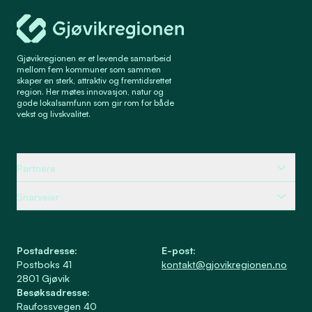
Gjøvikregionen Utvikling
Gjøvikregionen er et levende samarbeid
mellom fem kommuner som sammen
skaper en sterk, attraktiv og fremtidsrettet
region. Her møtes innovasjon, natur og
gode lokalsamfunn som gir rom for både
vekst og livskvalitet.
Partnere
Snarveier
Postadresse
:
E-post
:
Postboks 41
kontakt@gjovikregionen.no
2801
Gjøvik
Besøksadresse
:
Raufossvegen 40