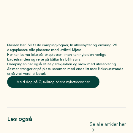
Visit Øst-Norge
Visit Øst-Norge
Plassen har 130 faste campingvogner, 16 utleiehytter og omkring 25
døgnplasser. Alle plassene med utsikt til Mjøsa.
Her kan barna leke på lekeplassen, man kan nyte den herlige
badestranden og reise på båttur fra båthavna.
Campingen har også et lite gatekjøkken og kiosk med uteservering.
Alt man trenger er på plass, sammen med enda litt mer. Hekshusstranda
er så visst verdt et besøk!
Meld deg på Gjøvikregionens nyhetsbrev her
Les også
Se alle artikler her
Bo, leve og oppleve