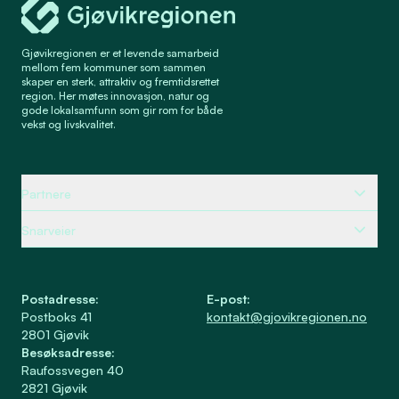
Gjøvikregionen er et levende samarbeid
mellom fem kommuner som sammen
skaper en sterk, attraktiv og fremtidsrettet
region. Her møtes innovasjon, natur og
gode lokalsamfunn som gir rom for både
vekst og livskvalitet.
Partnere
Snarveier
Postadresse
:
E-post
:
Postboks 41
kontakt@gjovikregionen.no
2801
Gjøvik
Besøksadresse
:
Raufossvegen 40
2821
Gjøvik