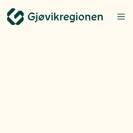
Gjøvikregionen Utvikling
Bo, leve og oppleve
Mandag
08.06.26
Flotte Hekshusstranda
Camping
Hekshusstranda Camping ligger vakkert til langs Mjøsa på Kapp i Østre
Toten kommune. Campingen har suverene fasiliteter og er godt kjent for
den gode stemningen som er der.