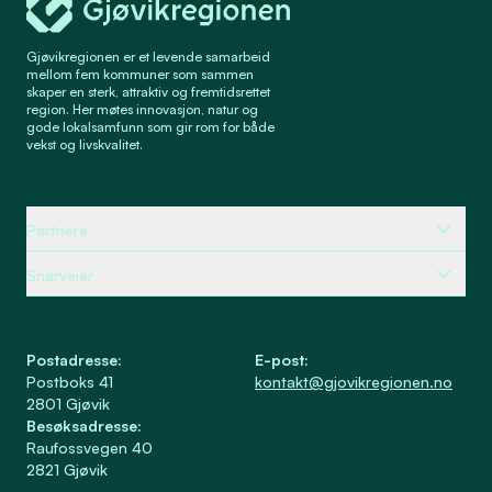
Gjøvikregionen er et levende samarbeid
mellom fem kommuner som sammen
skaper en sterk, attraktiv og fremtidsrettet
region. Her møtes innovasjon, natur og
gode lokalsamfunn som gir rom for både
vekst og livskvalitet.
Partnere
Snarveier
Postadresse
:
E-post
:
Postboks 41
kontakt@gjovikregionen.no
2801
Gjøvik
Besøksadresse
:
Raufossvegen 40
2821
Gjøvik