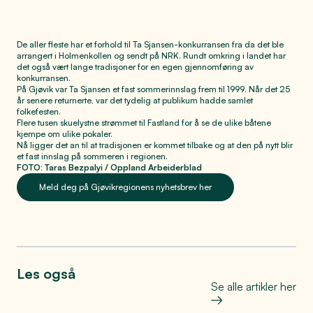
De aller fleste har et forhold til Ta Sjansen-konkurransen fra da det ble
arrangert i Holmenkollen og sendt på NRK. Rundt omkring i landet har
det også vært lange tradisjoner for en egen gjennomføring av
konkurransen.
På Gjøvik var Ta Sjansen et fast sommerinnslag frem til 1999. Når det 25
år senere returnerte, var det tydelig at publikum hadde samlet
folkefesten.
Flere tusen skuelystne strømmet til Fastland for å se de ulike båtene
kjempe om ulike pokaler.
Nå ligger det an til at tradisjonen er kommet tilbake og at den på nytt blir
et fast innslag på sommeren i regionen.
FOTO: Taras Bezpalyi / Oppland Arbeiderblad
Meld deg på Gjøvikregionens nyhetsbrev her
Les også
Se alle artikler her
Bo, leve og oppleve