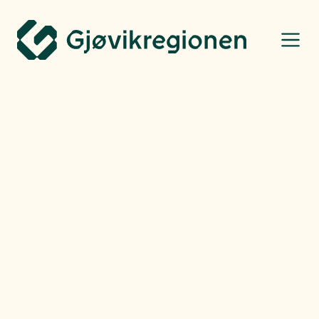
Gjøvikregionen Utvikling
Taras Bezpalyi / Oppland Arbeiderblad
Bo, leve og oppleve
Henning Raae
-
Fredag
14.03.25
Gjenopplivet gammel
tradisjon med stor suksess
Oppland Arbeiderblad arrangerte «Ta Sjansen» i forbindelse med sitt
100-årsjubileum og det ble en skikkelig publikumssuksess.