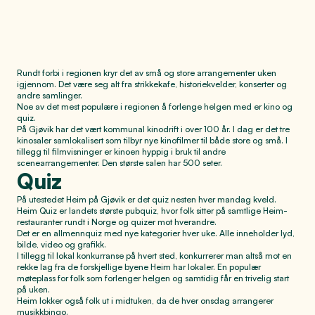
Rundt forbi i regionen kryr det av små og store arrangementer uken
igjennom. Det være seg alt fra strikkekafe, historiekvelder, konserter og
andre samlinger.
Noe av det mest populære i regionen å forlenge helgen med er kino og
quiz.
På Gjøvik har det vært kommunal kinodrift i over 100 år. I dag er det tre
kinosaler samlokalisert som tilbyr nye kinofilmer til både store og små. I
tillegg til filmvisninger er kinoen hyppig i bruk til andre
scenearrangementer. Den største salen har 500 seter.
Quiz
På utestedet Heim på Gjøvik er det quiz nesten hver mandag kveld.
Heim Quiz er landets største pubquiz, hvor folk sitter på samtlige Heim-
restauranter rundt i Norge og quizer mot hverandre.
Det er en allmennquiz med nye kategorier hver uke. Alle inneholder lyd,
bilde, video og grafikk.
I tillegg til lokal konkurranse på hvert sted, konkurrerer man altså mot en
rekke lag fra de forskjellige byene Heim har lokaler. En populær
møteplass for folk som forlenger helgen og samtidig får en trivelig start
på uken.
Heim lokker også folk ut i midtuken, da de hver onsdag arrangerer
musikkbingo.