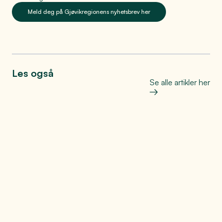
Meld deg på Gjøvikregionens nyhetsbrev her
Les også
Se alle artikler her
Bo, leve og oppleve
Helt på jordet: Den store
matfesten på Toten
Se mer