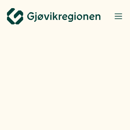
Gjøvikregionen Utvikling
Bo, leve og oppleve
Henning Raae
-
Fredag
14.03.25
Gode muligheter til å
både forlenge og
tyvstarte på helgen
I tillegg til mange trenings- og aktivitetsmuligheter, er det ikke slutt på
«typisk» helgeaktivitet selv om mandagen er kommet.