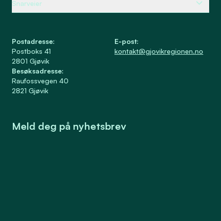
Snarveier
Postadresse
:
E-post
:
Postboks 41
kontakt@gjovikregionen.no
2801
Gjøvik
Besøksadresse
:
Raufossvegen 40
2821
Gjøvik
Meld deg på nyhetsbrev
Meld på
Samtykke