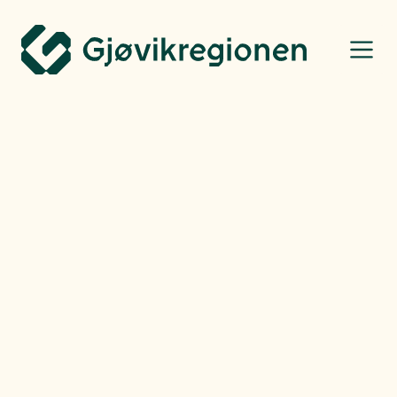
Gjøvikregionen Utvikling
Bo, leve og oppleve
Henning Raae
-
Fredag
14.03.25
Koselige
bakgårdskonserter
gjennom hele sommeren
Bakgården på Kaffka er godt besøkt gjennom sommerhalvåret. Der
serveres variert musikk helg etter helg.