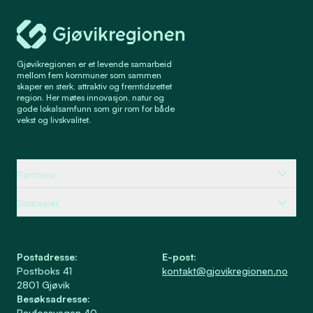
Gjøvikregionen Utvikling
Gjøvikregionen er et levende samarbeid
mellom fem kommuner som sammen
skaper en sterk, attraktiv og fremtidsrettet
region. Her møtes innovasjon, natur og
gode lokalsamfunn som gir rom for både
vekst og livskvalitet.
Partnere
Snarveier
Postadresse
:
E-post
:
Postboks 41
kontakt@gjovikregionen.no
2801
Gjøvik
Besøksadresse
:
Raufossvegen 40