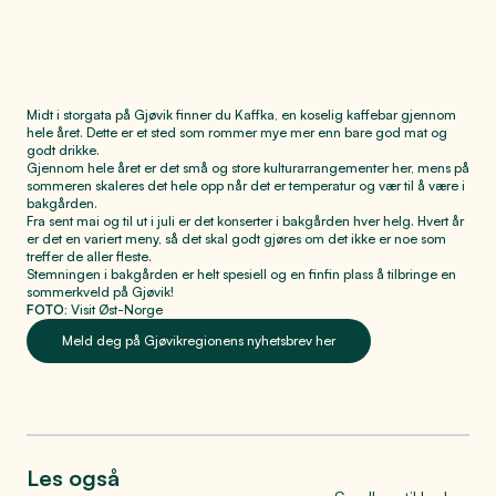
Midt i storgata på Gjøvik finner du Kaffka, en koselig kaffebar gjennom
hele året. Dette er et sted som rommer mye mer enn bare god mat og
godt drikke.
Gjennom hele året er det små og store kulturarrangementer her, mens på
sommeren skaleres det hele opp når det er temperatur og vær til å være i
bakgården.
Fra sent mai og til ut i juli er det konserter i bakgården hver helg. Hvert år
er det en variert meny, så det skal godt gjøres om det ikke er noe som
treffer de aller fleste.
Stemningen i bakgården er helt spesiell og en finfin plass å tilbringe en
sommerkveld på Gjøvik!
FOTO:
Visit Øst-Norge
Meld deg på Gjøvikregionens nyhetsbrev her
Les også