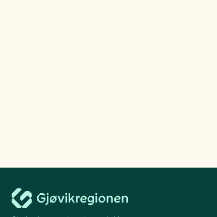
Helt på jordet: Den store
matfesten på Toten
Se mer
Gjøvikregionen Utvikling