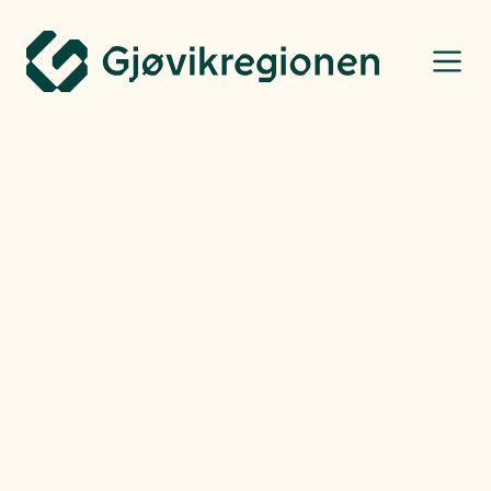
Gjøvikregionen Utvikling
Flytt hit
Finn jobb
Ting å gjøre
Næringsbarometer
Bo, leve og oppleve
Torsdag
07.05.26
Moderne fasiliteter