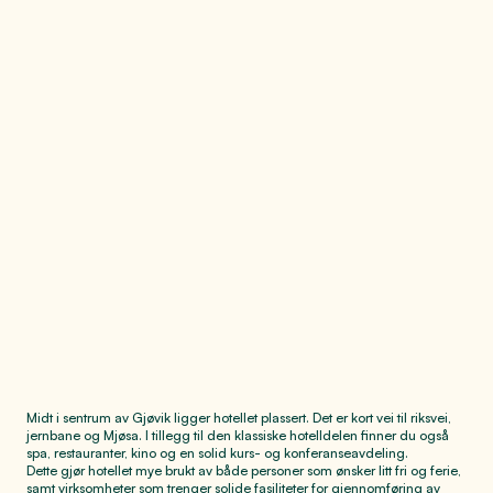
tilpasset både
privatpersoner og
bedriftskunder
Quality Hotel Strand Gjøvik byr på mange muligheter, alt samlet under
samme tak.
Midt i sentrum av Gjøvik ligger hotellet plassert. Det er kort vei til riksvei,
jernbane og Mjøsa. I tillegg til den klassiske hotelldelen finner du også
spa, restauranter, kino og en solid kurs- og konferanseavdeling.
Dette gjør hotellet mye brukt av både personer som ønsker litt fri og ferie,
samt virksomheter som trenger solide fasiliteter for gjennomføring av