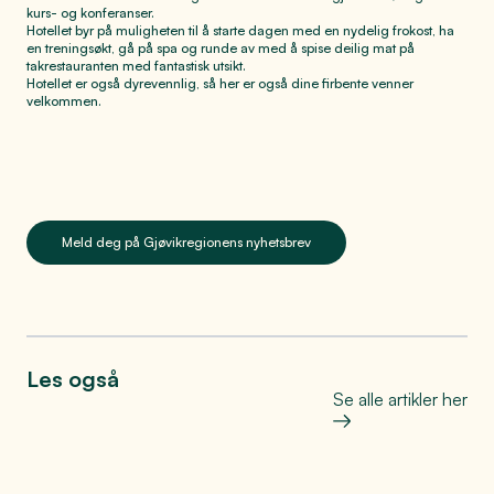
kurs- og konferanser.
Hotellet byr på muligheten til å starte dagen med en nydelig frokost, ha
en treningsøkt, gå på spa og runde av med å spise deilig mat på
takrestauranten med fantastisk utsikt.
Visit Øst-Norge
Hotellet er også dyrevennlig, så her er også dine firbente venner
velkommen.
Meld deg på Gjøvikregionens nyhetsbrev
Les også
Se alle artikler her
Bo, leve og oppleve