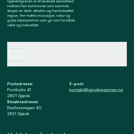
Gjøvikregionen er et levende samarbeid
mellom fem kommuner som sammen
skaper en sterk, attraktiv og fremtidsrettet
region. Her møtes innovasjon, natur og
gode lokalsamfunn som gir rom for både
vekst og livskvalitet.
Partnere
Snarveier
Postadresse
:
E-post
:
Postboks 41
kontakt@gjovikregionen.no
2801
Gjøvik
Besøksadresse
:
Raufossvegen 40
2821
Gjøvik