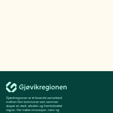
Se mer
Gjøvikregionen Utvikling
Gjøvikregionen er et levende samarbeid
mellom fem kommuner som sammen
skaper en sterk, attraktiv og fremtidsrettet
region. Her møtes innovasjon, natur og