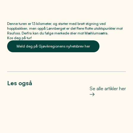
Denne turen er 13 kilometer, og starter med bratt stigning ved
hoppbakken, men oppå Lønnberget er det flere flotte utsiktspunkter mot
Raufoss. Derfra kan du følge merkede stier mot Mæhlumsætra.
Kos deg på tur!
Meld deg på Gjøvikregionens nyhetsbrev her
Les også
Se alle artikler her
Bo, leve og oppleve
Helt på jordet: Den store
matfesten på Toten