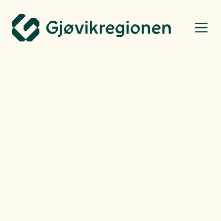
Gjøvikregionen Utvikling
Bo, leve og oppleve
Morten Hammerseng
-
Fredag
14.03.25
Turtips: Lønnberga til
Mæhlumsætra
Fra hoppbakken på Raufoss, Lønnberga, kan du gå en fin tur til et
knutepunkt på Vardalsåsen, som heter Mæhlumsætra. På sætra er det
også en mulighet for å kunne overnatte.