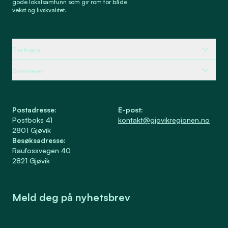
gode lokalsamfunn som gir rom for både
vekst og livskvalitet.
Partnere
Snarveier
Postadresse
:
E-post
:
Postboks 41
kontakt@gjovikregionen.no
2801
Gjøvik
Besøksadresse
:
Raufossvegen 40
2821
Gjøvik
Meld deg på nyhetsbrev