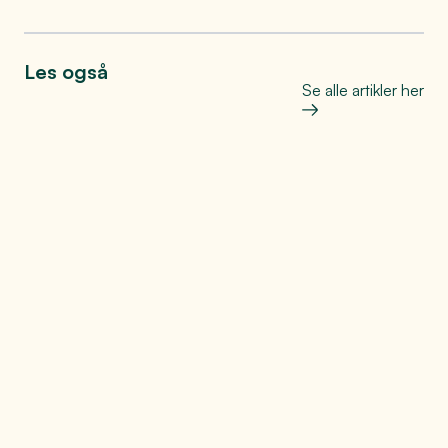
Les også
Se alle artikler her
Industri og næringsliv
Skal du til Arendal?
Se mer