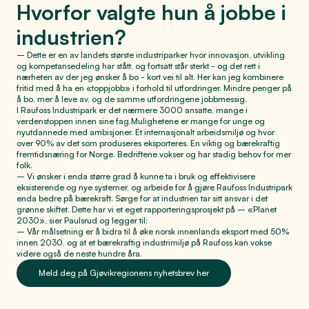
Hvorfor valgte hun å jobbe i
industrien?
– Dette er en av landets største industriparker hvor innovasjon, utvikling
og kompetansedeling har stått, og fortsatt står sterkt - og det rett i
nærheten av der jeg ønsker å bo - kort vei til alt. Her kan jeg kombinere
fritid med å ha en «toppjobb» i forhold til utfordringer. Mindre penger på
å bo, mer å leve av, og de samme utfordringene jobbmessig.
I Raufoss Industripark er det nærmere 3000 ansatte, mange i
verdenstoppen innen sine fag.Mulighetene er mange for unge og
nyutdannede med ambisjoner. Et internasjonalt arbeidsmiljø og hvor
over 90% av det som produseres eksporteres. En viktig og bærekraftig
fremtidsnæring for Norge. Bedriftene vokser og har stadig behov for mer
folk.
– Vi ønsker i enda større grad å kunne ta i bruk og effektivisere
eksisterende og nye systemer, og arbeide for å gjøre Raufoss Industripark
enda bedre på bærekraft. Sørge for at industrien tar sitt ansvar i det
grønne skiftet. Dette har vi et eget rapporteringsprosjekt på – «Planet
2030», sier Paulsrud og legger til:
– Vår målsetning er å bidra til å øke norsk innenlands eksport med 50%
innen 2030, og at et bærekraftig industrimiljø på Raufoss kan vokse
videre også de neste hundre åra.
Meld deg på Gjøvikregionens nyhetsbrev her