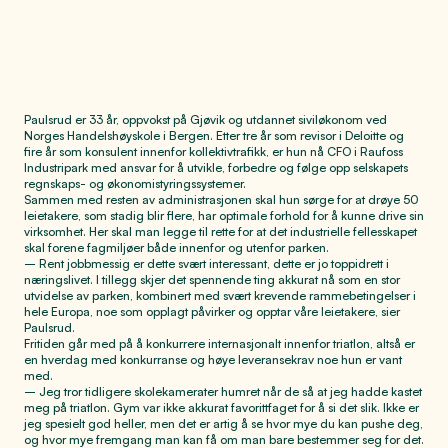
Paulsrud er 33 år, oppvokst på Gjøvik og utdannet siviløkonom ved
Norges Handelshøyskole i Bergen. Etter tre år som revisor i Deloitte og
fire år som konsulent innenfor kollektivtrafikk, er hun nå CFO i Raufoss
Industripark med ansvar for å utvikle, forbedre og følge opp selskapets
regnskaps- og økonomistyringssystemer.
Sammen med resten av administrasjonen skal hun sørge for at drøye 50
leietakere, som stadig blir flere, har optimale forhold for å kunne drive sin
virksomhet. Her skal man legge til rette for at det industrielle fellesskapet
skal forene fagmiljøer både innenfor og utenfor parken.
– Rent jobbmessig er dette svært interessant, dette er jo toppidrett i
næringslivet. I tillegg skjer det spennende ting akkurat nå som en stor
utvidelse av parken, kombinert med svært krevende rammebetingelser i
hele Europa, noe som opplagt påvirker og opptar våre leietakere, sier
Paulsrud.
Fritiden går med på å konkurrere internasjonalt innenfor triatlon, altså er
en hverdag med konkurranse og høye leveransekrav noe hun er vant
med.
– Jeg tror tidligere skolekamerater humret når de så at jeg hadde kastet
meg på triatlon. Gym var ikke akkurat favorittfaget for å si det slik. Ikke er
jeg spesielt god heller, men det er artig å se hvor mye du kan pushe deg,
og hvor mye fremgang man kan få om man bare bestemmer seg for det.