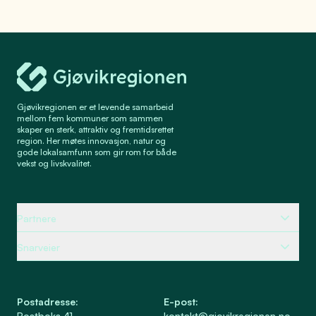
Gjøvikregionen Utvikling
Gjøvikregionen er et levende samarbeid
mellom fem kommuner som sammen
skaper en sterk, attraktiv og fremtidsrettet
region. Her møtes innovasjon, natur og
gode lokalsamfunn som gir rom for både
vekst og livskvalitet.
Partnere
Snarveier
Postadresse
:
E-post
:
Postboks 41
kontakt@gjovikregionen.no