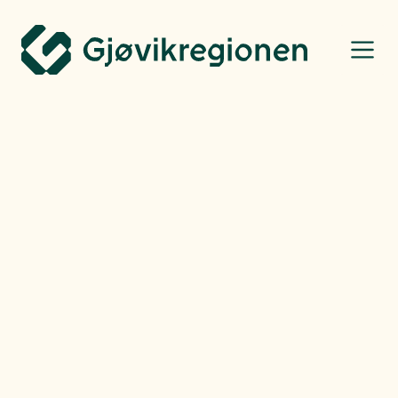
Gjøvikregionen Utvikling
Industri og næringsliv
Frode Iversen
-
Fredag
14.03.25
Beate valgte industrien: –
En variert og spennende
arbeidshverdag
Beate Paulsrud hadde sommervikariat i Sintef Manufacturing i Raufoss
Industripark. Allerede da fikk hun inntrykk av at industri var noe av det
mest spennende man kunne jobbe med.