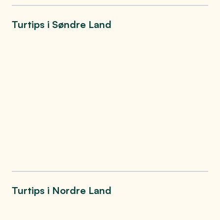
Turtips i Søndre Land
Branntårnet på
Kråkvika
Skjellingshovde
En skitur på
togskinner fra bygd
til bygd
Turtips i Nordre Land
Valdresbanen fra
Skålerudshuken
Dokka til Odnes