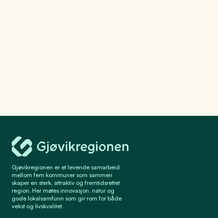
Folkestien på Dokka
Et fantastisk sted
for aktivitet og
rekreasjon
Gjøvikregionen Utvikling
Gjøvikregionen er et levende samarbeid
mellom fem kommuner som sammen
skaper en sterk, attraktiv og fremtidsrettet
region. Her møtes innovasjon, natur og
gode lokalsamfunn som gir rom for både
vekst og livskvalitet.