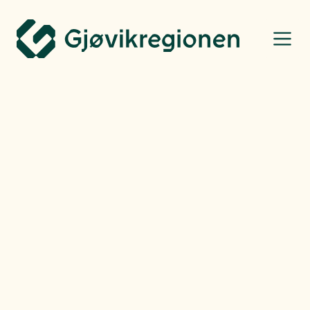
Gjøvikregionen Utvikling
Flytt hit
Finn jobb
Ting å gjøre
Næringsbarometer
Bo, leve og oppleve
Regionens rike
turmuligheter