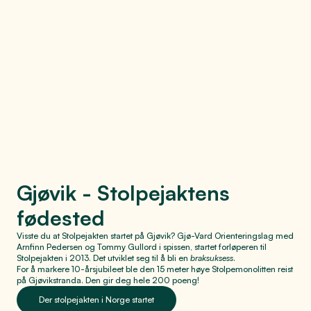
Uansett hvor i Gjøvikregionen du befinner deg finner du nærhet til flott
natur, og unike turmuligheter året rundt. Her finner du et rikt utvalg enten
du liker å utforske fiskemuligheter, skiløyper, bærplukking eller turstier.
Gjøvik - Stolpejaktens
fødested
Visste du at Stolpejakten startet på Gjøvik? Gjø-Vard Orienteringslag med
Arnfinn Pedersen og Tommy Gullord i spissen, startet forløperen til
Stolpejakten i 2013. Det utviklet seg til å bli en
braksuksess
.
For å markere 10-årsjubileet ble den 15 meter høye Stolpemonolitten reist
på Gjøvikstranda. Den gir deg hele 200 poeng!
Der stolpejakten i Norge startet