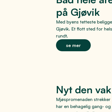
på Gjøvik
Med byens tetteste beligge
Gjøvik. Et flott sted for he
rundt.
se mer
Nyt den va
Mjøspromenaden strekker s
har en behagelig gang- og 