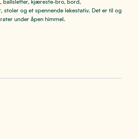
, ballsletter, kjæreste-bro, bord,
 stoler og et spennende lekestativ. Det er til og
rater under åpen himmel.
Hekshusstranda Camping
Hekshusstranda Camping ligger vakkert til langs
Mjøsa på Kapp i Østre Toten kommune. Campingen
har suverene fasiliteter og er godt kjent for den gode
stemningen som er der.