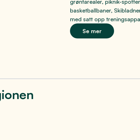
grøntarealer, piknik-spotter
basketballbaner, Skibladner,
med satt opp treningsappa
Se mer
gionen
Lyngstrand Camping
Lyngstrand Camping i Søndre Land er en flott plass å
tilbringe sommeren. Her er det mulighet for både
avslapping og aktivitet.