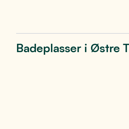
Badeplasser i Østre 
Evjua strandpark i
Tall
Totenvika
Tallodden 
sandstran
I Evjua finner du en suveren badeplass
perfekt fo
med alt du måtte ønske av infrastruktur
også en he
i nærheten. En flott plass å nyte fine
klatrestat
dager i solen.
Se mer
Se 