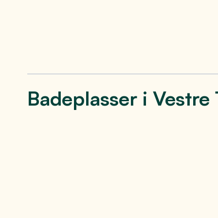
Badeplasser i Vestre
Meieriparken på
Magis
Eina
Vest
Midt i hjertet av koselige Eina i Vestre
«På toppen
Toten kommune finner du en nydelig
magisk tje
badeplass. Den ligger i sentrum og er
er det nyd
svært populær på sommeren.
Se mer
Se 