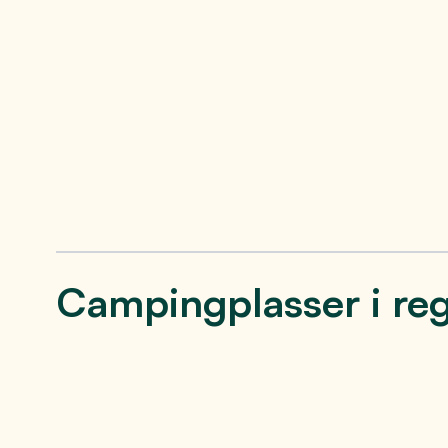
Campingplasser i re
Dokka camping
På Dokka i Nordre Land kommune ligger
bemerkelsesverdige Dokka Camping. En
campingplass i stadig utvikling.