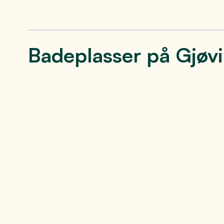
Badeplasser på Gjøv
Sommerperlen
Åbort
Fastland
Sner
Fastland er et friluftsområde og en
Rundt omkr
badeplass midt i hjertet av Gjøvik. Her
idylliske v
koser små og store seg hele
Åbortjern i
sommeren.
Se mer
Se 