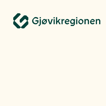
Gjøvikregionen Utvikling
Flytt hit
Finn jo
Bo, leve og oppleve
Våre vakre ba